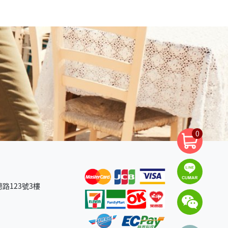
0
路123號3樓