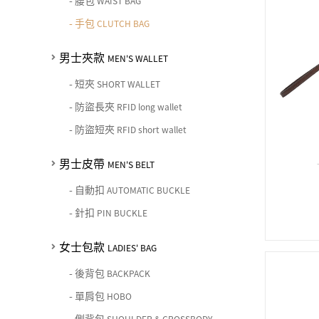
-
腰包
女士夾款 LADIES' WALLET
WAIST BAG
期間限定 limited edition
男士包款 MEN'S BAG
女士包款 LADIES' BAG
皮革保養 LEATHER CARE
-
手包
CLUTCH BAG
男士皮帶 MEN'S BELT
中性商品 UNISEX BAG/SLG
男士夾款 MEN'S WALLET
女士夾款 LADIES' WALLET
珍藏 THE BRIDGE (TB SPECIAL)
女士包款 LADIES' BAG
關於 CHIARUGI
男士夾款
MEN'S WALLET
男士皮帶 MEN'S BELT
中性商品 UNISEX BAG/SLG
男士包款 MEN'S BAG
女士夾款 LADIES' WALLET
-
短夾
SHORT WALLET
女士包款 LADIES' BAG
關於 CUMAR
男士夾款 MEN'S WALLET
中性商品 UNISEX BAG/SLG
-
防盜長夾
RFID long wallet
女士夾款 LADIES' WALLET
-
防盜短夾
男士皮帶 MEN'S BELT
RFID short wallet
關於 Roberta di Camerino
中性商品 UNISEX BAG/SLG
女士包款 LADIES' BAG
男士皮帶
MEN'S BELT
皮革保養 LEATHER CARE
女士夾款 LADIES' WALLET
-
自動扣
AUTOMATIC BUCKLE
關於 THE BRIDGE
中性商品 UNISEX BAG/SLG
-
針扣
PIN BUCKLE
女士包款
LADIES' BAG
-
後背包
BACKPACK
-
單肩包
HOBO
-
側背包