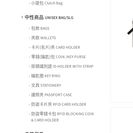
-
小提包
Clutch Bag
中性商品
UNISEX BAG/SLG
-
包款
BAGS
-
夾款
WALLETS
-
卡片(名片)夾
CARD HOLDER
-
零錢(鑰匙)包
COIN /KEY PURSE
-
掛頸識別證
ID HOLDER WITH STRAP
-
鑰匙圈
KEY RING
-
文具
STATIONERY
-
護照夾
PASSPORT CASE
-
防盜卡片夾
RFID CARD HOLDER
-
防盜零錢卡包
RFID BLOCKING COIN
& CARD HOLDER