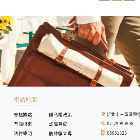
網站地圖
新北市三重區興德
專櫃據點
隱私權政策
02-29999898
有關根來
認識真皮
05051323
法律聲明
防詐騙宣導