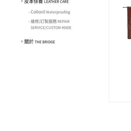
皮革保養
LEATHER CARE
-
Collonil
Waterproofing
-
維修/訂製服務
REPAIR
SERVICE/CUSTOM-MADE
關於
THE BRIDGE