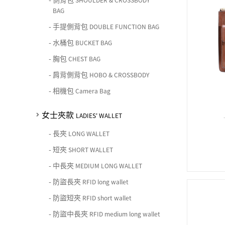
SHOULDER & CROSSBODY
BAG
-
手提側背包
DOUBLE FUNCTION BAG
-
水桶包
BUCKET BAG
-
胸包
CHEST BAG
-
肩背側背包
HOBO & CROSSBODY
-
相機包
Camera Bag
女士夾款
LADIES' WALLET
-
長夾
LONG WALLET
-
短夾
SHORT WALLET
-
中長夾
MEDIUM LONG WALLET
-
防盜長夾
RFID long wallet
-
防盜短夾
RFID short wallet
-
防盜中長夾
RFID medium long wallet