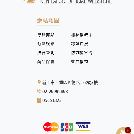
網站地圖
專櫃據點
隱私權政策
有關根來
認識真皮
法律聲明
防詐騙宣導
商品保養
會員權益
新北市三重區興德路123號3樓
02-29999898
05051323