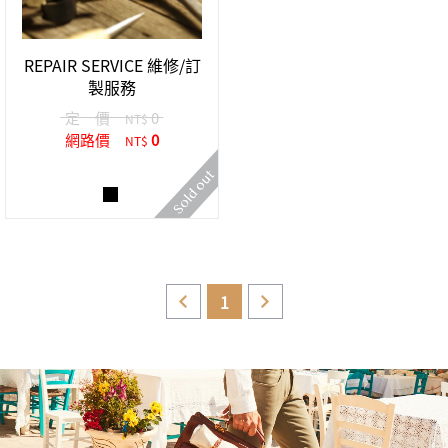
中性商品 UNISEX BAG/SLG
男士包款 MEN'S BAG
女士夾款 LADIES' WALLET
女士包款 LADIES' BAG
關於 CUMAR
男士夾款 MEN'S WALLET
中性商品 UNISEX BAG/SLG
REPAIR SERVICE 維修/訂
女士夾款 LADIES' WALLET
製服務
男士皮帶 MEN'S BELT
關於 Roberta di Camerino
中性商品 UNISEX BAG/SLG
定 價
0
NT$
女士包款 LADIES' BAG
網路價
0
NT$
皮革保養 LEATHER CARE
女士夾款 LADIES' WALLET
關於 THE BRIDGE
中性商品 UNISEX BAG/SLG
1