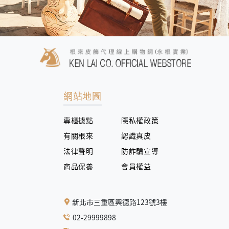
網站地圖
專櫃據點
隱私權政策
有關根來
認識真皮
法律聲明
防詐騙宣導
商品保養
會員權益
新北市三重區興德路123號3樓
02-29999898