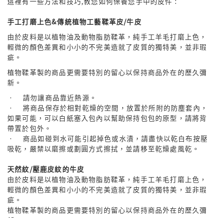
中性商品 UNISEX BAG/SLG
這裡有一些方法和技巧,教您如何保養您手中的皮件 :
男士包款 MEN'S BAG
女士夾款 LADIES' WALLET
女士包款 LADIES' BAG
關於 CUMAR
手工打磨上色&傳統植物工藝鞣革皮/牛皮
男士夾款 MEN'S WALLET
中性商品 UNISEX BAG/SLG
女士夾款 LADIES' WALLET
由於皮料是以植物油及動物脂肪鞣革，純手工羊毛打磨上色，
男士皮帶 MEN'S BELT
關於 Roberta di Camerino
輕微的顏色差異和小小的不完美造就了皮質的獨特美，並非瑕
中性商品 UNISEX BAG/SLG
疵。
女士包款 LADIES' BAG
皮革保養 LEATHER CARE
植物鞣革製的商品更需要特別的留心以保持商品外在的歷久彌
女士夾款 LADIES' WALLET
新。
關於 THE BRIDGE
• 請勿讓商品靠近熱源。
中性商品 UNISEX BAG/SLG
• 將商品保存於相對乾燥的空間，放置於所附的防塵套內，
如果可能，可以白紙塞入包內以幫助保持包包的原型，請將背
帶置於包外。
• 商品如碰到水可能引起掉色或水漬，請盡快以乾白布按壓
吸乾，嚴禁以磨擦或劃圓方式擦拭，並請移至乾燥處風乾。
天然紋/壓鹿皮紋的牛皮
由於皮料是以植物油及動物脂肪鞣革，純手工羊毛打磨上色，
輕微的顏色差異和小小的不完美造就了皮質的獨特美，並非瑕
疵。
植物鞣革製的商品更需要特別的留心以保持商品外在的歷久彌