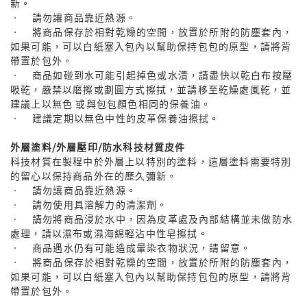
新。
• 請勿讓商品靠近熱源。
• 將商品保存於相對乾燥的空間，放置於所附的防塵套內，
如果可能，可以白紙塞入包內以幫助保持包包的原型，請將背
帶置於包外。
• 商品如碰到水可能引起掉色或水漬，請盡快以乾白布按壓
吸乾，嚴禁以磨擦或劃圓方式擦拭，並請移至乾燥處風乾，並
建議上以無色 或與包包顏色相同的保養油。
• 建議定期以無色中性的皮革保養油擦拭。
外層塗料/外層壓印/防水科技材質皮件
科技材質在製程中於外層上以特別的塗料，這層塗料需要特別
的留心以保持商品外在的歷久彌新。
• 請勿讓商品靠近熱源。
• 請勿使用具溶解力的清潔劑。
• 請勿將商品浸於水中，因為皮革處及內部結構並未做防水
處理，請以濕布或濕海綿輕沾中性皂擦拭。
• 商品遇水仍有可能造成暈染衣物狀況，請留意。
• 將商品保存於相對乾燥的空間，放置於所附的防塵套內，
如果可能，可以白紙塞入包內以幫助保持包包的原型，請將背
帶置於包外。