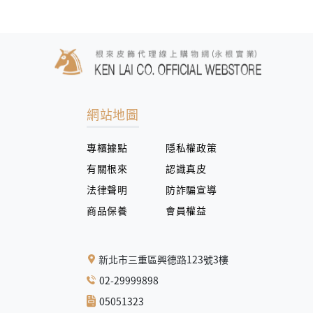
網站地圖
專櫃據點
隱私權政策
有關根來
認識真皮
法律聲明
防詐騙宣導
商品保養
會員權益
新北市三重區興德路123號3樓
02-29999898
05051323