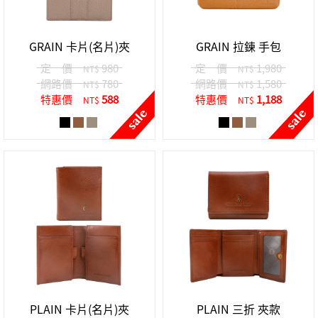
中性商品 UNISEX BAG/SLG
男士包款 MEN'S BAG
女士夾款 LADIES' WALLET
女士包款 LADIES' BAG
關於 CUMAR
男士夾款 MEN'S WALLET
中性商品 UNISEX BAG/SLG
GRAIN 卡片(名片)夾
GRAIN 拉鍊 手包
女士夾款 LADIES' WALLET
男士皮帶 MEN'S BELT
關於 Roberta di Camerino
定 價
980
定 價
1,980
NT$
NT$
中性商品 UNISEX BAG/SLG
網路價
780
網路價
1,580
NT$
NT$
女士包款 LADIES' BAG
特惠價
588
特惠價
1,188
NT$
NT$
皮革保養 LEATHER CARE
女士夾款 LADIES' WALLET
關於 THE BRIDGE
中性商品 UNISEX BAG/SLG
PLAIN 卡片(名片)夾
PLAIN 三折 夾款