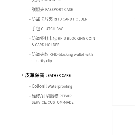
-
護照夾
PASSPORT CASE
-
防盜卡片夾
RFID CARD HOLDER
-
手包
CLUTCH BAG
-
防盜零錢卡包
RFID BLOCKING COIN
& CARD HOLDER
-
防盜夾款
RFID-blocking wallet with
security clip
皮革保養
LEATHER CARE
-
Collonil
Waterproofing
-
維修/訂製服務
REPAIR
SERVICE/CUSTOM-MADE