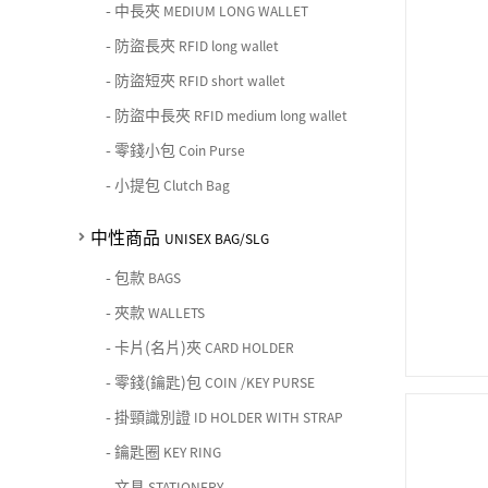
-
中長夾
MEDIUM LONG WALLET
-
防盜長夾
RFID long wallet
-
防盜短夾
RFID short wallet
-
防盜中長夾
RFID medium long wallet
-
零錢小包
Coin Purse
-
小提包
Clutch Bag
中性商品
UNISEX BAG/SLG
-
包款
BAGS
-
夾款
WALLETS
-
卡片(名片)夾
CARD HOLDER
-
零錢(鑰匙)包
COIN /KEY PURSE
-
掛頸識別證
ID HOLDER WITH STRAP
-
鑰匙圈
KEY RING
-
文具
STATIONERY