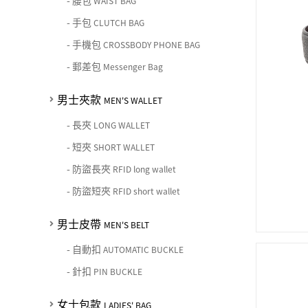
-
腰包
女士夾款 LADIES' WALLET
WAIST BAG
期間限定 limited edition
男士包款 MEN'S BAG
女士包款 LADIES' BAG
皮革保養 LEATHER CARE
-
手包
CLUTCH BAG
男士皮帶 MEN'S BELT
中性商品 UNISEX BAG/SLG
男士夾款 MEN'S WALLET
女士夾款 LADIES' WALLET
-
手機包
CROSSBODY PHONE BAG
珍藏 THE BRIDGE (TB SPECIAL)
女士包款 LADIES' BAG
關於 CHIARUGI
男士皮帶 MEN'S BELT
中性商品 UNISEX BAG/SLG
-
郵差包
Messenger Bag
男士包款 MEN'S BAG
女士夾款 LADIES' WALLET
女士包款 LADIES' BAG
關於 CUMAR
男士夾款
男士夾款 MEN'S WALLET
MEN'S WALLET
中性商品 UNISEX BAG/SLG
女士夾款 LADIES' WALLET
-
長夾
男士皮帶 MEN'S BELT
LONG WALLET
關於 Roberta di Camerino
中性商品 UNISEX BAG/SLG
-
短夾
SHORT WALLET
女士包款 LADIES' BAG
皮革保養 LEATHER CARE
-
防盜長夾
RFID long wallet
女士夾款 LADIES' WALLET
-
防盜短夾
RFID short wallet
關於 THE BRIDGE
中性商品 UNISEX BAG/SLG
男士皮帶
MEN'S BELT
-
自動扣
AUTOMATIC BUCKLE
-
針扣
PIN BUCKLE
女士包款
LADIES' BAG