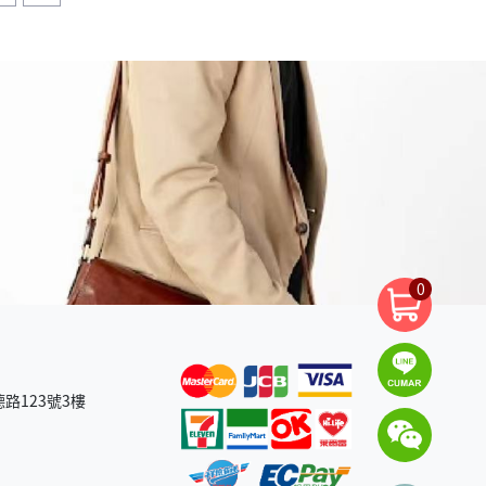
0
路123號3樓