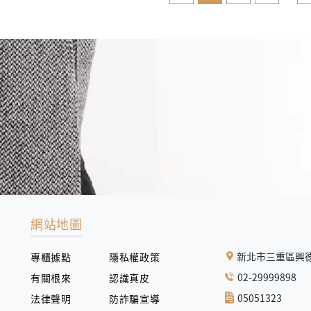
網站地圖
新北市三重區興德
專櫃據點
隱私權政策
02-29999898
有關根來
認識真皮
05051323
法律聲明
防詐騙宣導