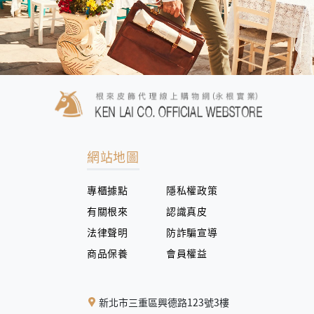
網站地圖
專櫃據點
隱私權政策
有關根來
認識真皮
法律聲明
防詐騙宣導
商品保養
會員權益
新北市三重區興德路123號3樓