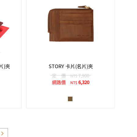
片)夾
STORY 卡片(名片)夾
定 價
7,900
NT$
網路價
6,320
NT$