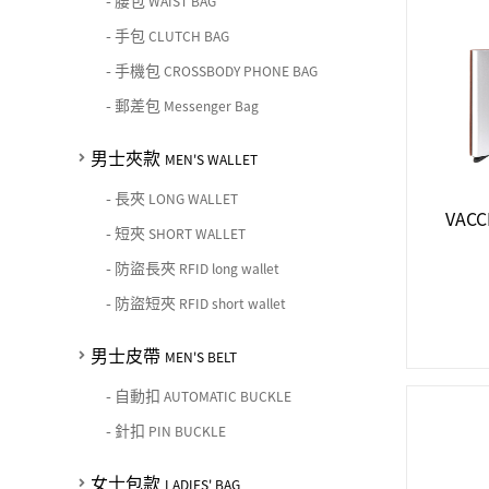
-
腰包
女士夾款 LADIES' WALLET
WAIST BAG
期間限定 limited edition
男士包款 MEN'S BAG
女士包款 LADIES' BAG
皮革保養 LEATHER CARE
-
手包
CLUTCH BAG
男士皮帶 MEN'S BELT
中性商品 UNISEX BAG/SLG
男士夾款 MEN'S WALLET
女士夾款 LADIES' WALLET
-
手機包
CROSSBODY PHONE BAG
珍藏 THE BRIDGE (TB SPECIAL)
女士包款 LADIES' BAG
關於 CHIARUGI
男士皮帶 MEN'S BELT
中性商品 UNISEX BAG/SLG
-
郵差包
Messenger Bag
男士包款 MEN'S BAG
女士夾款 LADIES' WALLET
女士包款 LADIES' BAG
關於 CUMAR
男士夾款
男士夾款 MEN'S WALLET
MEN'S WALLET
中性商品 UNISEX BAG/SLG
女士夾款 LADIES' WALLET
-
長夾
男士皮帶 MEN'S BELT
LONG WALLET
關於 Roberta di Camerino
VAC
中性商品 UNISEX BAG/SLG
-
短夾
SHORT WALLET
女士包款 LADIES' BAG
皮革保養 LEATHER CARE
-
防盜長夾
RFID long wallet
女士夾款 LADIES' WALLET
-
防盜短夾
RFID short wallet
關於 THE BRIDGE
中性商品 UNISEX BAG/SLG
男士皮帶
MEN'S BELT
-
自動扣
AUTOMATIC BUCKLE
-
針扣
PIN BUCKLE
女士包款
LADIES' BAG