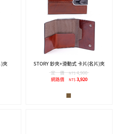
片)夾
STORY 鈔夾+滑動式 卡片(名片)夾
定 價
4,900
NT$
網路價
3,920
NT$