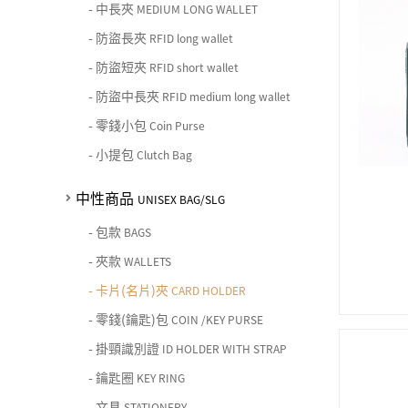
-
中長夾
MEDIUM LONG WALLET
-
防盜長夾
RFID long wallet
-
防盜短夾
RFID short wallet
-
防盜中長夾
RFID medium long wallet
-
零錢小包
Coin Purse
-
小提包
Clutch Bag
中性商品
UNISEX BAG/SLG
-
包款
BAGS
-
夾款
WALLETS
-
卡片(名片)夾
CARD HOLDER
-
零錢(鑰匙)包
COIN /KEY PURSE
-
掛頸識別證
ID HOLDER WITH STRAP
-
鑰匙圈
KEY RING
-
文具
STATIONERY