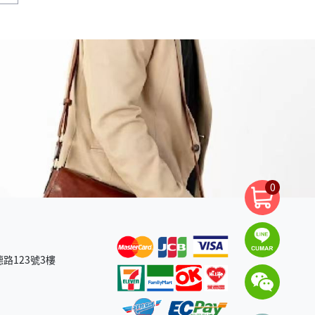
0
路123號3樓