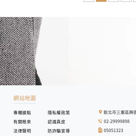
網站地圖
新北市三重區興德
專櫃據點
隱私權政策
02-29999898
有關根來
認識真皮
05051323
法律聲明
防詐騙宣導