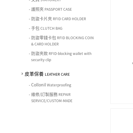
-
護照夾
PASSPORT CASE
-
防盜卡片夾
RFID CARD HOLDER
-
手包
CLUTCH BAG
-
防盜零錢卡包
RFID BLOCKING COIN
& CARD HOLDER
-
防盜夾款
RFID-blocking wallet with
security clip
皮革保養
LEATHER CARE
-
Collonil
Waterproofing
-
維修/訂製服務
REPAIR
SERVICE/CUSTOM-MADE