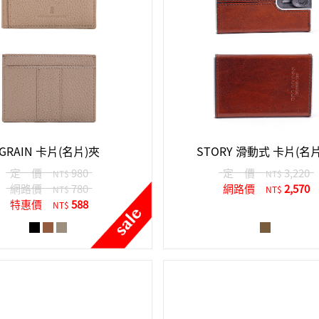
GRAIN 卡片(名片)夾
STORY 滑動式 卡片(名
定 價
980
定 價
3,220
NT$
NT$
網路價
780
網路價
2,570
NT$
NT$
特惠價
588
NT$