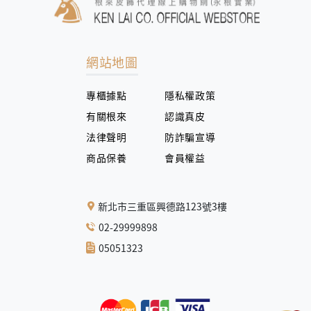
網站地圖
專櫃據點
隱私權政策
有關根來
認識真皮
法律聲明
防詐騙宣導
商品保養
會員權益
新北市三重區興德路123號3樓
02-29999898
05051323