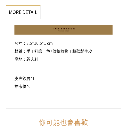
MORE DETAIL
尺寸：8.5*10.5*1 cm
材質：手工打磨上色+傳統植物工藝鞣製牛皮
產地：義大利
皮夾鈔層*1
插卡位*6
你可能也會喜歡