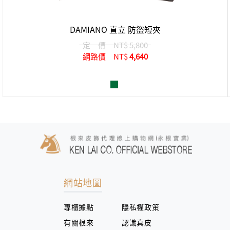
DAMIANO 直立 防盜短夾
定 價
NT$ 5,800
網路價
NT$
4,640
網站地圖
專櫃據點
隱私權政策
有關根來
認識真皮