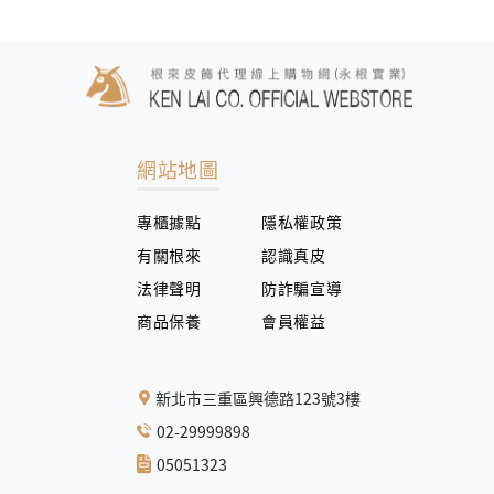
網站地圖
專櫃據點
隱私權政策
有關根來
認識真皮
法律聲明
防詐騙宣導
商品保養
會員權益
新北市三重區興德路123號3樓
02-29999898
05051323