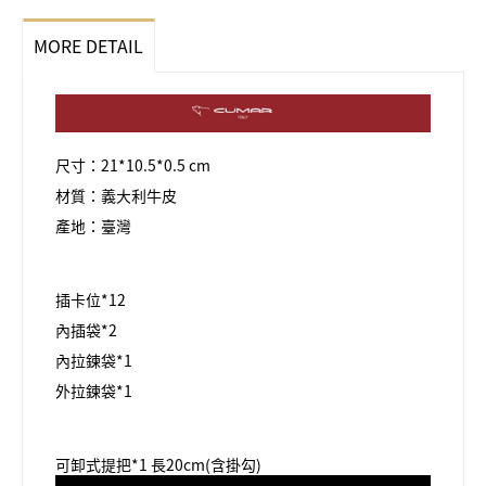
MORE DETAIL
尺寸：21*10.5*0.5 cm
材質：義大利牛皮
產地：臺灣
插卡位*12
內插袋*2
內拉鍊袋*1
外拉鍊袋*1
可卸式提把*1 長20cm(含掛勾)