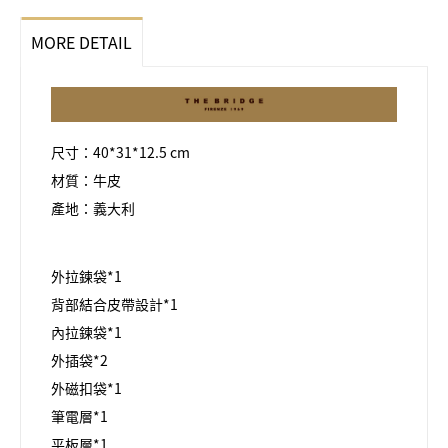
MORE DETAIL
尺寸：40*31*12.5 cm
材質：牛皮
產地：義大利
外拉鍊袋*1
背部結合皮帶設計*1
內拉鍊袋*1
外插袋*2
外磁扣袋*1
筆電層*1
平板層*1