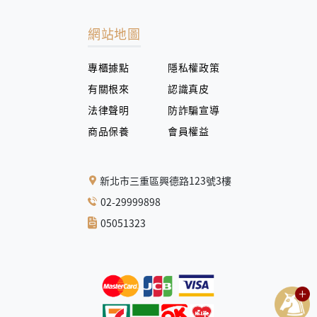
網站地圖
專櫃據點
隱私權政策
有關根來
認識真皮
法律聲明
防詐騙宣導
商品保養
會員權益
新北市三重區興德路123號3樓
02-29999898
05051323