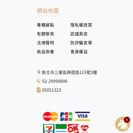
網站地圖
專櫃據點
隱私權政策
有關根來
認識真皮
法律聲明
防詐騙宣導
商品保養
會員權益
新北市三重區興德路123號3樓
02-29999898
05051323