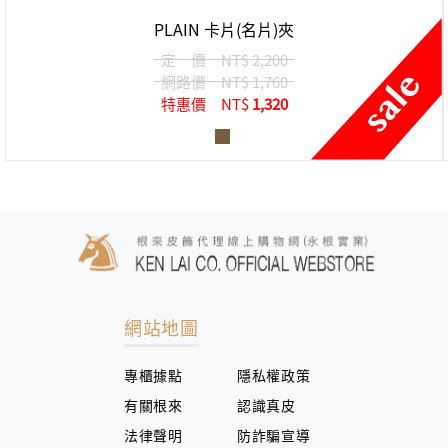
PLAIN 卡片(名片)夾
定 價
NT$ 2,200
網路價
NT$ 1,760
特惠價
NT$
1,320
網站地圖
專櫃據點
隱私權政策
有關根來
認識真皮
法律聲明
防詐騙宣導