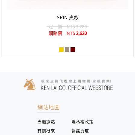
SPIN 夾款
定 價
NT$ 3,280
網路價
NT$
2,620
網站地圖
專櫃據點
隱私權政策
有關根來
認識真皮