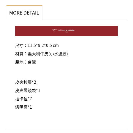
MORE DETAIL
尺寸：11.5*9.2*0.5 cm
材質：義大利牛皮(小水波紋)
產地：台灣
皮夾鈔層*2
皮夾零錢袋*1
插卡位*7
透明窗*1