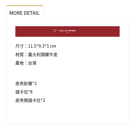
MORE DETAIL
尺寸：11.5*9.3*1 cm
材質：義大利頭層牛皮
產地：台灣
皮夾鈔層*2
插卡位*8
皮夾側插卡位*2