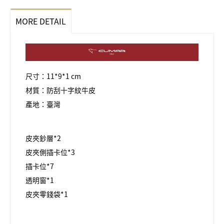
MORE DETAIL
尺寸：11*9*1 cm
材質：防刮十字紋牛皮
產地：臺灣
皮夾鈔層*2
皮夾側插卡位*3
插卡位*7
透明窗*1
皮夾零錢袋*1