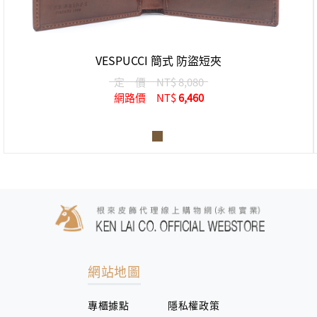
VESPUCCI 簡式 防盜短夾
定 價
NT$ 8,080
網路價
NT$
6,460
網站地圖
專櫃據點
隱私權政策