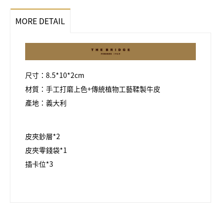
MORE DETAIL
尺寸：8.5*10*2cm
材質：手工打磨上色+傳統植物工藝鞣製牛皮
產地：義大利
皮夾鈔層*2
皮夾零錢袋*1
插卡位*3