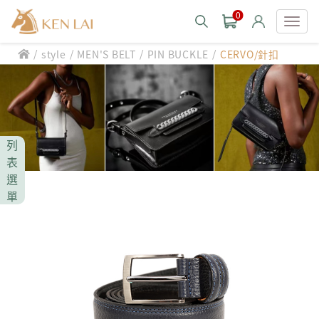
0
/
/
/
/
style
MEN'S BELT
PIN BUCKLE
CERVO/針扣
款式分類 style
CHIARUGI
男士包款 MEN'S BAG
男士夾款 MEN'S WALLET
CUMAR
列
男士包款 MEN'S BAG
男士皮帶 MEN'S BELT
表
男士夾款 MEN'S WALLET
選
Roberta di Camerino
男士包款 MEN'S BAG
女士包款 LADIES' BAG
單
男士皮帶 MEN'S BELT
男士夾款 MEN'S WALLET
女士夾款 LADIES' WALLET
THE BRIDGE
男士包款 MEN'S BAG
女士包款 LADIES' BAG
男士皮帶 MEN'S BELT
中性商品 UNISEX BAG/SLG
男士夾款 MEN'S WALLET
女士夾款 LADIES' WALLET
期間限定 limited edition
男士包款 MEN'S BAG
女士包款 LADIES' BAG
皮革保養 LEATHER CARE
男士皮帶 MEN'S BELT
中性商品 UNISEX BAG/SLG
男士夾款 MEN'S WALLET
女士夾款 LADIES' WALLET
珍藏 THE BRIDGE (TB SPECIAL)
女士包款 LADIES' BAG
關於 CHIARUGI
男士皮帶 MEN'S BELT