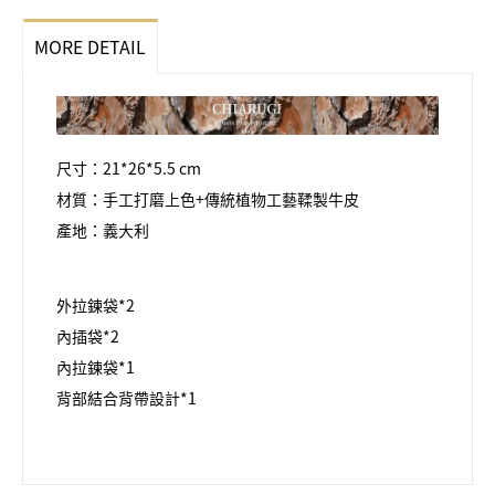
MORE DETAIL
尺寸：21*26*5.5 cm
材質：手工打磨上色+傳統植物工藝鞣製牛皮
產地：義大利
外拉鍊袋*2
內插袋*2
內拉鍊袋*1
背部結合背帶設計*1