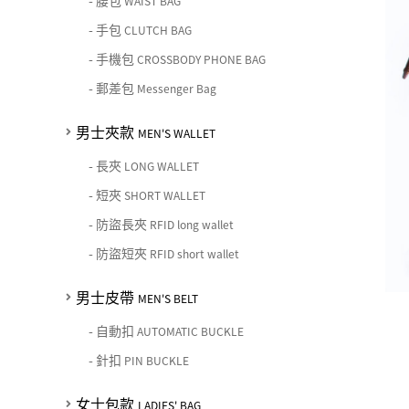
-
腰包
女士夾款 LADIES' WALLET
WAIST BAG
期間限定 limited edition
男士包款 MEN'S BAG
女士包款 LADIES' BAG
皮革保養 LEATHER CARE
-
手包
CLUTCH BAG
男士皮帶 MEN'S BELT
中性商品 UNISEX BAG/SLG
男士夾款 MEN'S WALLET
女士夾款 LADIES' WALLET
-
手機包
CROSSBODY PHONE BAG
珍藏 THE BRIDGE (TB SPECIAL)
女士包款 LADIES' BAG
關於 CHIARUGI
男士皮帶 MEN'S BELT
中性商品 UNISEX BAG/SLG
-
郵差包
Messenger Bag
男士包款 MEN'S BAG
女士夾款 LADIES' WALLET
女士包款 LADIES' BAG
關於 CUMAR
男士夾款
男士夾款 MEN'S WALLET
MEN'S WALLET
中性商品 UNISEX BAG/SLG
女士夾款 LADIES' WALLET
-
長夾
男士皮帶 MEN'S BELT
LONG WALLET
關於 Roberta di Camerino
中性商品 UNISEX BAG/SLG
-
短夾
SHORT WALLET
女士包款 LADIES' BAG
皮革保養 LEATHER CARE
-
防盜長夾
RFID long wallet
女士夾款 LADIES' WALLET
-
防盜短夾
RFID short wallet
關於 THE BRIDGE
中性商品 UNISEX BAG/SLG
男士皮帶
MEN'S BELT
-
自動扣
AUTOMATIC BUCKLE
-
針扣
PIN BUCKLE
女士包款
LADIES' BAG