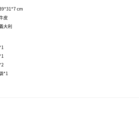
9*31*7 cm
牛皮
義大利
*1
*1
*2
袋*1