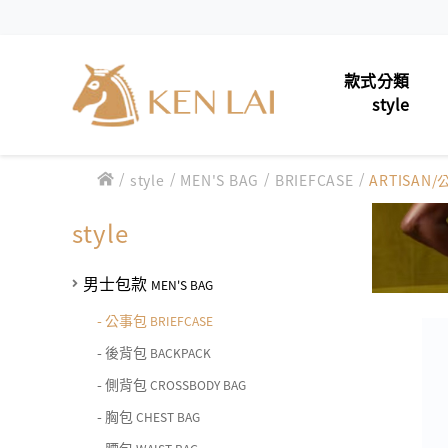
款式分類
style
/
/
/
男士包款
/
style
MEN'S BAG
BRIEFCASE
ARTISAN
MEN'S 
款式分類 style
男士夾款
MEN'S 
style
CHIARUGI
男士包款 MEN'S BAG
男士皮帶
MEN'S 
男士夾款 MEN'S WALLET
男士包款
MEN'S BAG
CUMAR
男士包款 MEN'S BAG
女士包款
LADIES'
男士皮帶 MEN'S BELT
-
公事包
BRIEFCASE
男士夾款 MEN'S WALLET
Roberta di Camerino
男士包款 MEN'S BAG
-
後背包
BACKPACK
女士夾款
女士包款 LADIES' BAG
LADIES
男士皮帶 MEN'S BELT
-
側背包
CROSSBODY BAG
男士夾款 MEN'S WALLET
女士夾款 LADIES' WALLET
中性商品
UNISEX
THE BRIDGE
男士包款 MEN'S BAG
女士包款 LADIES' BAG
-
胸包
CHEST BAG
男士皮帶 MEN'S BELT
中性商品 UNISEX BAG/SLG
皮革保養
LEATHE
男士夾款 MEN'S WALLET