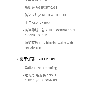
-
護照夾
PASSPORT CASE
-
防盜卡片夾
RFID CARD HOLDER
-
手包
CLUTCH BAG
-
防盜零錢卡包
RFID BLOCKING COIN
& CARD HOLDER
-
防盜夾款
RFID-blocking wallet with
security clip
皮革保養
LEATHER CARE
-
Collonil
Waterproofing
-
維修/訂製服務
REPAIR
SERVICE/CUSTOM-MADE