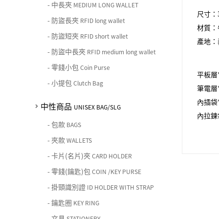
-
中長夾
MEDIUM LONG WALLET
尺寸：3
-
防盜長夾
RFID long wallet
材質：
-
防盜短夾
RFID short wallet
產地：
-
防盜中長夾
RFID medium long wallet
-
零錢小包
Coin Purse
平板層
-
小提包
Clutch Bag
筆電層
內插袋
中性商品
UNISEX BAG/SLG
內拉鍊
-
包款
BAGS
-
夾款
WALLETS
-
卡片(名片)夾
CARD HOLDER
-
零錢(鑰匙)包
COIN /KEY PURSE
-
掛頸識別證
ID HOLDER WITH STRAP
-
鑰匙圈
KEY RING
-
文具
STATIONERY