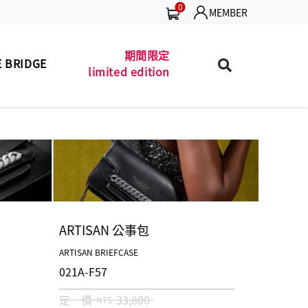
0
MEMBER
期間限定
 BRIDGE
limited edition
包款
珍藏 THE BRIDGE
MEN'S BAG
(TB SPECIAL)
夾款
男士包款
MEN'S WALLET
MEN'S BAG
皮帶
男士夾款
MEN'S BELT
MEN'S WALLET
包款
男士皮帶
LADIES' BAG
MEN'S BELT
ARTISAN 公事包
夾款
女士包款
LADIES' WALLET
LADIES' BAG
ARTISAN BRIEFCASE
021A-F57
商品
女士夾款
UNISEX BAG/SLG
LADIES' WALLET
定 價
33,800
NT$
保養
中性商品
LEATHER CARE
UNISEX BAG/SLG