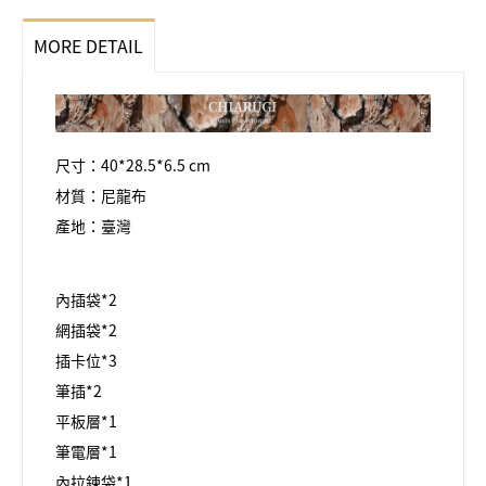
MORE DETAIL
尺寸：40*28.5*6.5 cm
材質：尼龍布
產地：臺灣
內插袋*2
網插袋*2
插卡位*3
筆插*2
平板層*1
筆電層*1
內拉鍊袋*1