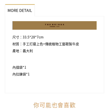
MORE DETAIL
尺寸：33.5*28*7cm
材質：手工打磨上色+傳統植物工藝鞣製牛皮
產地：義大利
內插袋*1
內拉鍊袋*1
你可能也會喜歡