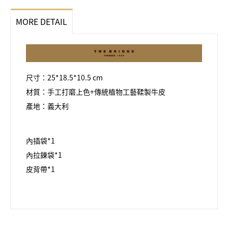
MORE DETAIL
尺寸：25*18.5*10.5 cm
材質：手工打磨上色+傳統植物工藝鞣製牛皮
產地：義大利
內插袋*1
內拉鍊袋*1
皮背帶*1