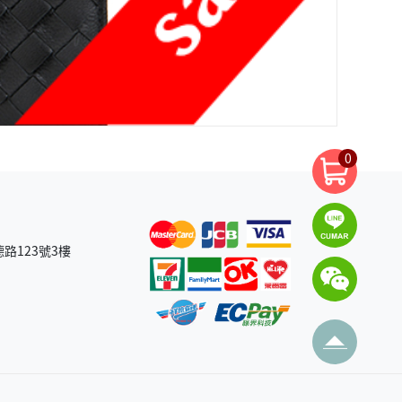
0
路123號3樓