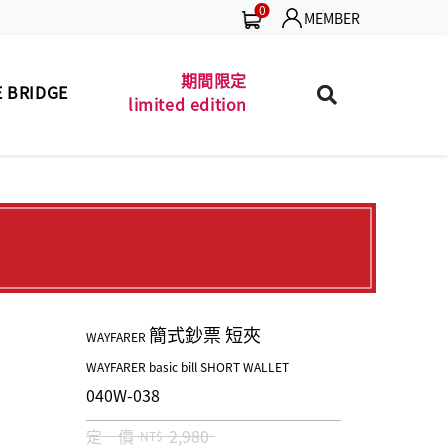
0
MEMBER
期間限定
 BRIDGE
limited edition
包款
珍藏 THE BRIDGE
MEN'S BAG
(TB SPECIAL)
夾款
男士包款
MEN'S WALLET
MEN'S BAG
皮帶
男士夾款
MEN'S BELT
MEN'S WALLET
包款
男士皮帶
LADIES' BAG
MEN'S BELT
簡式鈔票 短夾
WAYFARER
夾款
女士包款
LADIES' WALLET
LADIES' BAG
WAYFARER basic bill SHORT WALLET
040W-038
商品
女士夾款
UNISEX BAG/SLG
LADIES' WALLET
定 價
2,980
NT$
保養
中性商品
LEATHER CARE
UNISEX BAG/SLG