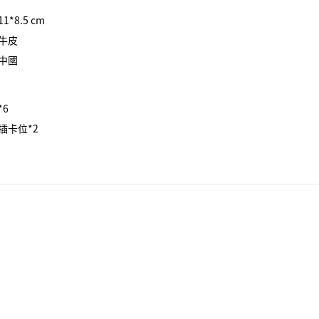
*8.5 cm
牛皮
中國
*6
插卡位*2