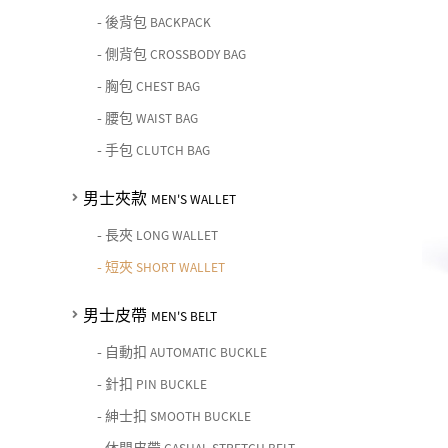
女士夾款 LADIES' WALLET
期間限定 limited edition
男士包款 MEN'S BAG
女士包款 LADIES' BAG
-
後背包
皮革保養 LEATHER CARE
BACKPACK
男士皮帶 MEN'S BELT
中性商品 UNISEX BAG/SLG
男士夾款 MEN'S WALLET
-
側背包
CROSSBODY BAG
女士夾款 LADIES' WALLET
珍藏 THE BRIDGE (TB SPECIAL)
女士包款 LADIES' BAG
關於 CHIARUGI
-
胸包
CHEST BAG
男士皮帶 MEN'S BELT
中性商品 UNISEX BAG/SLG
男士包款 MEN'S BAG
女士夾款 LADIES' WALLET
-
腰包
WAIST BAG
女士包款 LADIES' BAG
關於 CUMAR
男士夾款 MEN'S WALLET
中性商品 UNISEX BAG/SLG
-
手包
CLUTCH BAG
女士夾款 LADIES' WALLET
男士皮帶 MEN'S BELT
關於 Roberta di Camerino
男士夾款
MEN'S WALLET
中性商品 UNISEX BAG/SLG
女士包款 LADIES' BAG
-
長夾
LONG WALLET
皮革保養 LEATHER CARE
女士夾款 LADIES' WALLET
-
短夾
SHORT WALLET
關於 THE BRIDGE
中性商品 UNISEX BAG/SLG
男士皮帶
MEN'S BELT
-
自動扣
AUTOMATIC BUCKLE
-
針扣
PIN BUCKLE
-
紳士扣
SMOOTH BUCKLE
-
休閒皮帶