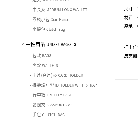
尺寸：11
-
中長夾
MEDIUM LONG WALLET
材質：
-
零錢小包
Coin Purse
產地：
-
小提包
Clutch Bag
中性商品
UNISEX BAG/SLG
插卡位
-
包款
皮夾側
BAGS
-
夾款
WALLETS
-
卡片(名片)夾
CARD HOLDER
-
掛頸識別證
ID HOLDER WITH STRAP
-
行李箱
TROLLEY CASE
-
護照夾
PASSPORT CASE
-
手包
CLUTCH BAG