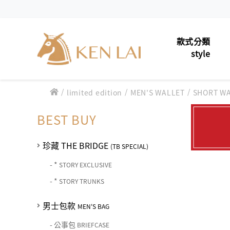
款式分類
style
/
/
男士包款
/
limited edition
MEN'S WALLET
SHORT W
MEN'S 
款式分類 style
男士夾款
MEN'S 
BEST BUY
CHIARUGI
男士包款 MEN'S BAG
男士皮帶
MEN'S 
男士夾款 MEN'S WALLET
珍藏 THE BRIDGE
(TB SPECIAL)
CUMAR
男士包款 MEN'S BAG
女士包款
LADIES'
男士皮帶 MEN'S BELT
-
*
STORY EXCLUSIVE
男士夾款 MEN'S WALLET
Roberta di Camerino
男士包款 MEN'S BAG
-
*
STORY TRUNKS
女士夾款
女士包款 LADIES' BAG
LADIES
男士皮帶 MEN'S BELT
男士夾款 MEN'S WALLET
女士夾款 LADIES' WALLET
男士包款
中性商品
UNISEX
THE BRIDGE
MEN'S BAG
男士包款 MEN'S BAG
女士包款 LADIES' BAG
男士皮帶 MEN'S BELT
中性商品 UNISEX BAG/SLG
-
公事包
BRIEFCASE
皮革保養
LEATHE
男士夾款 MEN'S WALLET