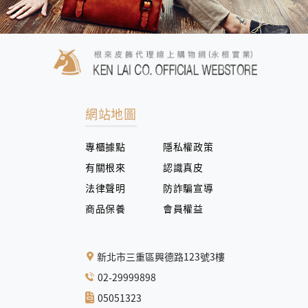
網站地圖
專櫃據點
隱私權政策
有關根來
認識真皮
法律聲明
防詐騙宣導
商品保養
會員權益
新北市三重區興德路123號3樓
02-29999898
05051323