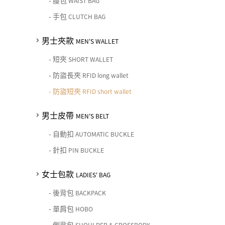
-
腰包
女士夾款 LADIES' WALLET
WAIST BAG
期間限定 limited edition
男士包款 MEN'S BAG
女士包款 LADIES' BAG
皮革保養 LEATHER CARE
-
手包
CLUTCH BAG
男士皮帶 MEN'S BELT
中性商品 UNISEX BAG/SLG
男士夾款 MEN'S WALLET
女士夾款 LADIES' WALLET
珍藏 THE BRIDGE (TB SPECIAL)
女士包款 LADIES' BAG
關於 CHIARUGI
男士夾款
MEN'S WALLET
男士皮帶 MEN'S BELT
中性商品 UNISEX BAG/SLG
男士包款 MEN'S BAG
女士夾款 LADIES' WALLET
-
短夾
SHORT WALLET
女士包款 LADIES' BAG
關於 CUMAR
男士夾款 MEN'S WALLET
中性商品 UNISEX BAG/SLG
-
防盜長夾
RFID long wallet
女士夾款 LADIES' WALLET
-
防盜短夾
男士皮帶 MEN'S BELT
RFID short wallet
關於 Roberta di Camerino
中性商品 UNISEX BAG/SLG
女士包款 LADIES' BAG
男士皮帶
MEN'S BELT
皮革保養 LEATHER CARE
女士夾款 LADIES' WALLET
-
自動扣
AUTOMATIC BUCKLE
關於 THE BRIDGE
中性商品 UNISEX BAG/SLG
-
針扣
PIN BUCKLE
女士包款
LADIES' BAG
-
後背包
BACKPACK
-
單肩包
HOBO
-
側背包