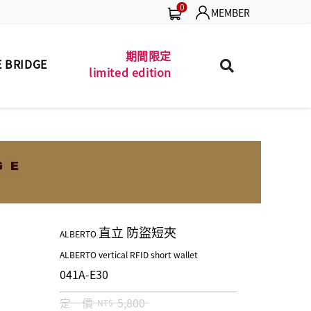
0
MEMBER
期間限定
 BRIDGE
limited edition
包款
珍藏 THE BRIDGE
MEN'S BAG
(TB SPECIAL)
夾款
男士包款
MEN'S WALLET
MEN'S BAG
皮帶
男士夾款
MEN'S BELT
MEN'S WALLET
包款
男士皮帶
LADIES' BAG
MEN'S BELT
直立 防盜短夾
ALBERTO
夾款
女士包款
LADIES' WALLET
LADIES' BAG
ALBERTO vertical RFID short wallet
041A-E30
商品
女士夾款
UNISEX BAG/SLG
LADIES' WALLET
定 價
5,800
NT$
保養
中性商品
LEATHER CARE
UNISEX BAG/SLG