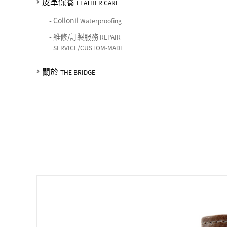
皮革保養
LEATHER CARE
-
Collonil
Waterproofing
-
維修/訂製服務
REPAIR
SERVICE/CUSTOM-MADE
關於
THE BRIDGE