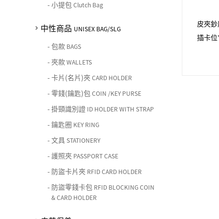
-
小提包
Clutch Bag
皮夾鈔
中性商品
UNISEX BAG/SLG
插卡位
-
包款
BAGS
-
夾款
WALLETS
-
卡片(名片)夾
CARD HOLDER
-
零錢(鑰匙)包
COIN /KEY PURSE
-
掛頸識別證
ID HOLDER WITH STRAP
-
鑰匙圈
KEY RING
-
文具
STATIONERY
-
護照夾
PASSPORT CASE
-
防盜卡片夾
RFID CARD HOLDER
-
防盜零錢卡包
RFID BLOCKING COIN
& CARD HOLDER