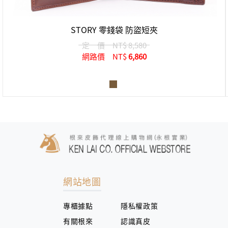
STORY 零錢袋 防盜短夾
定 價
NT$ 8,580
網路價
NT$
6,860
網站地圖
專櫃據點
隱私權政策
有關根來
認識真皮