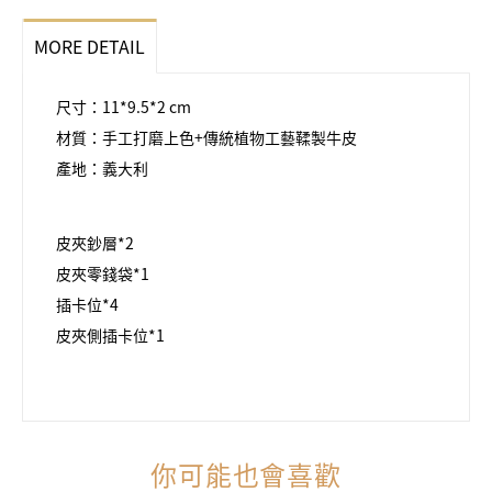
MORE DETAIL
尺寸：11*9.5*2 cm
材質：手工打磨上色+傳統植物工藝鞣製牛皮
產地：義大利
皮夾鈔層*2
皮夾零錢袋*1
插卡位*4
皮夾側插卡位*1
你可能也會喜歡